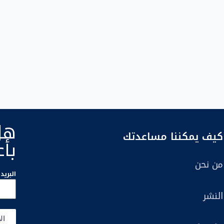
هل
كيف يمكننا مساعدتك
بأع
من نحن
البريد
النشر
ال