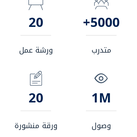
20
+
5000
متدرب
ورشة عمل
20
1M
وصول
ورقة منشورة