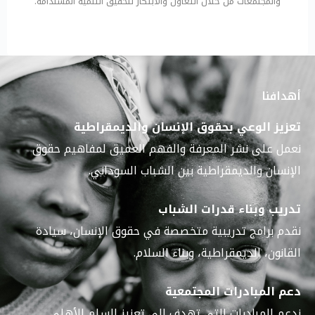
والمجتمعات من خلال التعاون والابتكار لتحقيق التنمية المستدامة.
أهدافنا
تعزيز الوعي بحقوق الإنسان والديمقراطية
نعمل على نشر المعرفة والفهم العميق لمفاهيم حقوق
الإنسان والديمقراطية بين الشباب السوداني.
تدريب وبناء قدرات الشباب
نقدم برامج تدريبية متخصصة في حقوق الإنسان، سيادة
القانون، الديمقراطية، وبناء السلام.
دعم المبادرات المجتمعية
ندعم المبادرات التي تهدف إلى تعزيز السلم الأهلي