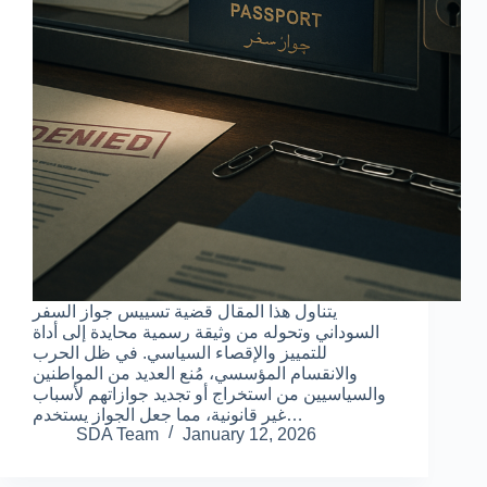
يتناول هذا المقال قضية تسييس جواز السفر
السوداني وتحوله من وثيقة رسمية محايدة إلى أداة
للتمييز والإقصاء السياسي. في ظل الحرب
والانقسام المؤسسي، مُنع العديد من المواطنين
والسياسيين من استخراج أو تجديد جوازاتهم لأسباب
غير قانونية، مما جعل الجواز يستخدم…
SDA Team
January 12, 2026