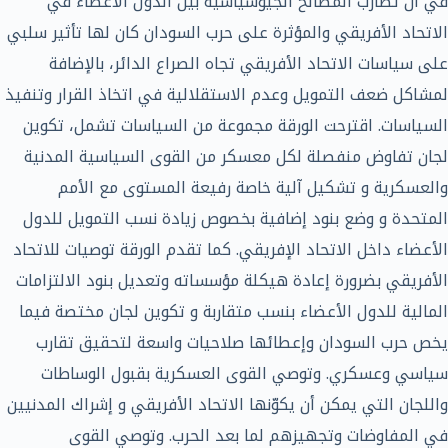
في أن تضارب المصالح الجيوسياسية بين الدول الأعضاء في
الاتحاد الأفريقي والمؤثرة على حرب السودان كان لها تأثير سلبي
على سياسات الاتحاد الأفريقي تجاه الصراع الدائر، بالإضافة
لمشاكل ضعف التمويل وعدم الاستقلالية في اتخاذ القرار وتنفيذ
السياسات. اقترحت الورقة مجموعة من السياسات تشمل، تكوين
لجان تفاوض منفصلة لكل معسكر من القوى السياسية المدنية
والعسكرية و تشكيل آلية خاصة رفيعة المستوى مع الأمم
المتحدة و وضع بنود إضافية بخصوص زيادة نسب التمويل للدول
الأعضاء داخل الاتحاد الإفريقي. كما تقدم الورقة توصيات للاتحاد
الأفريقي بضرورة إعادة هيكلة مؤسساته وتعديل بنود الالتزامات
المالية للدول الأعضاء بنسب متقاربة و تكوين لجان مختصة فيما
يخص حرب السودان وإعطائها صلاحيات واسعة لتحقيق تقارب
سياسي وعسكري. وتوصي القوى العسكرية بقبول الوساطات
واللجان التي يمكن أن يكوّنها الاتحاد الأفريقي و إشراك المدنيين
في المفاوضات وتجهيزهم لما بعد الحرب. وتوصي القوى