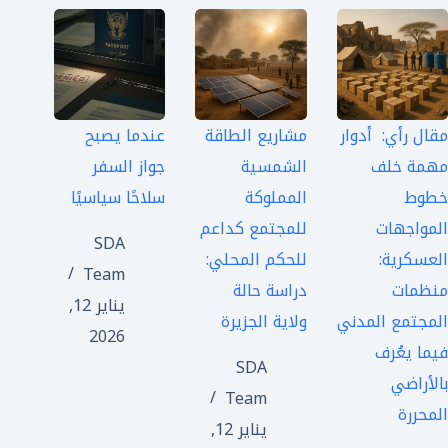
مقال رأي: أدوار
مشاريع الطاقة
عندما يصبح
مهمة خلف
الشمسية
جواز السفر
خطوط
المملوكة
سلاحًا سياسيًا
المواجهات
للمجتمع كداعم
SDA
العسكرية:
للحكم المحلي:
Team
منظمات
دراسة حالة
يناير 12,
المجتمع المدني
ولاية الجزيرة
2026
فيما يعُرف
SDA
بالأراضي
Team
المحررة
يناير 12,