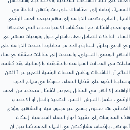
العنف على حياة الناشطات الشخصية والاجتماعية، وسلامتهن
النفسية، إضافة إلى انعكاساته على مشاركتهن الفاعلة في
المجال العام. وتهدف الدراسة إلى فهم طبيعة العنف الرقمي
ودوافعه وأشكاله، مع استكشاف الاستراتيجيات التي تعتمدها
النساء الفاعلات للتعامل معه، واقتراح حلول وتوصيات تسهم في
رفع الوعي بطرق الحماية والحد من مخاطره. اعتمدت الدراسة على
المنهج الوصفي التحليلي، واستندت إلى مقابلات معمّقة مع نساء
فاعلات في المجالات السياسية والحقوقية والإنسانية. وقد كشفت
النتائج أن الناشطات يوظفن المنصات الرقمية للتعبير عن آرائهن
وتسليط الضوء على قضايا النساء، خصوصًا في سياق الحرب
الراهنة، إلا أنهن في المقابل يتعرضن لأشكال متعددة من العنف
الرقمي، تشمل التحرش، التنمر، التهديد بالقتل أو الاغتصاب،
الشتائم، نشر محتوى جنسي غير مرغوب فيه، والتشهير. وتؤدي
هذه الممارسات إلى تقييد أدوار النساء السياسية، إسكات
أصواتهن، وإضعاف مشاركتهن في الحياة العامة. كما تبين أن