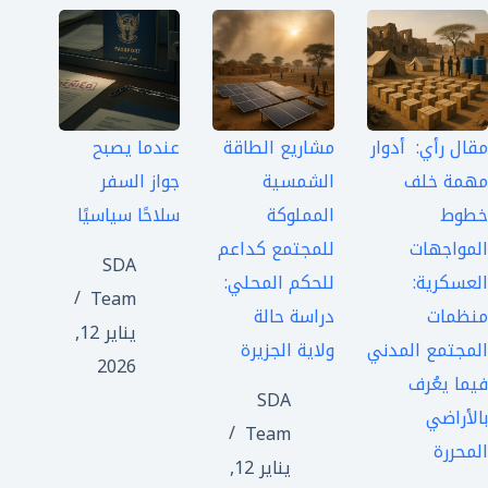
مقال رأي: أدوار
مشاريع الطاقة
عندما يصبح
مهمة خلف
الشمسية
جواز السفر
خطوط
المملوكة
سلاحًا سياسيًا
المواجهات
للمجتمع كداعم
SDA
العسكرية:
للحكم المحلي:
Team
منظمات
دراسة حالة
يناير 12,
المجتمع المدني
ولاية الجزيرة
2026
فيما يعُرف
SDA
بالأراضي
Team
المحررة
يناير 12,